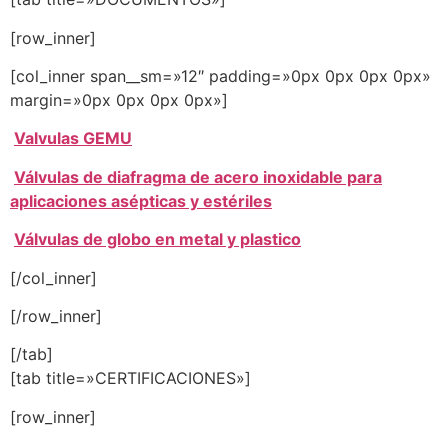
[row_inner]
[col_inner span__sm=»12″ padding=»0px 0px 0px 0px»
margin=»0px 0px 0px 0px»]
Valvulas GEMU
Válvulas de diafragma de acero inoxidable para
aplicaciones asépticas y estériles
Válvulas de globo en metal y plastico
[/col_inner]
[/row_inner]
[/tab]
[tab title=»CERTIFICACIONES»]
[row_inner]