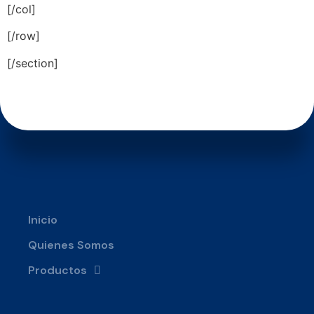
[/col]
Alternative:
[/row]
[/section]
Inicio
Quienes Somos
Productos