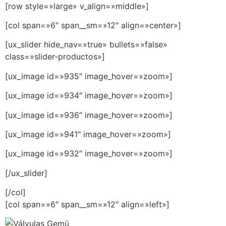
[row style=»large» v_align=»middle»]
[col span=»6″ span__sm=»12″ align=»center»]
[ux_slider hide_nav=»true» bullets=»false»
class=»slider-productos»]
[ux_image id=»935″ image_hover=»zoom»]
[ux_image id=»934″ image_hover=»zoom»]
[ux_image id=»936″ image_hover=»zoom»]
[ux_image id=»941″ image_hover=»zoom»]
[ux_image id=»932″ image_hover=»zoom»]
[/ux_slider]
[/col]
[col span=»6″ span__sm=»12″ align=»left»]