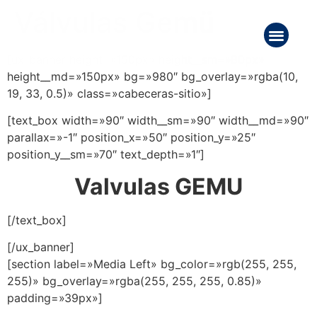
Válvulas Gemü
[ux_banner height=»150px» height__sm=»80px»
height__md=»150px» bg=»980″ bg_overlay=»rgba(10,
19, 33, 0.5)» class=»cabeceras-sitio»]
[text_box width=»90″ width__sm=»90″ width__md=»90″
parallax=»-1″ position_x=»50″ position_y=»25″
position_y__sm=»70″ text_depth=»1″]
Valvulas GEMU
[/text_box]
[/ux_banner]
[section label=»Media Left» bg_color=»rgb(255, 255,
255)» bg_overlay=»rgba(255, 255, 255, 0.85)»
padding=»39px»]