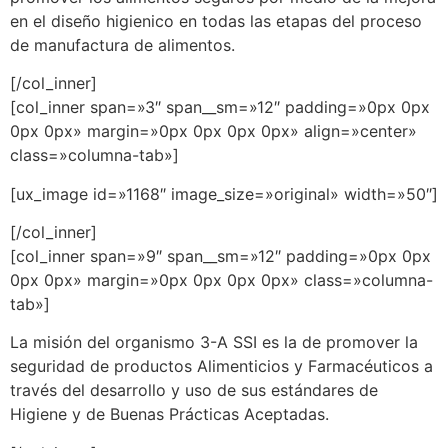
en el diseño higienico en todas las etapas del proceso
de manufactura de alimentos.
[/col_inner]
[col_inner span=»3″ span__sm=»12″ padding=»0px 0px
0px 0px» margin=»0px 0px 0px 0px» align=»center»
class=»columna-tab»]
[ux_image id=»1168″ image_size=»original» width=»50″]
[/col_inner]
[col_inner span=»9″ span__sm=»12″ padding=»0px 0px
0px 0px» margin=»0px 0px 0px 0px» class=»columna-
tab»]
La misión del organismo 3-A SSI es la de promover la
seguridad de productos Alimenticios y Farmacéuticos a
través del desarrollo y uso de sus estándares de
Higiene y de Buenas Prácticas Aceptadas.