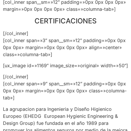
[col_inner span__sm=»12″ padding=»0px 0px 0px 0px»
margin=»0px 0px 0px 0px» class=»columna-tab»]
CERTIFICACIONES
[/col_inner]
[col_inner span=»3″ span__sm=»12″ padding=»0px 0px
0px 0px» margin=»0px 0px 0px 0px» align=»center»
class=»columna-tab»]
[ux_image id=»1169″ image_size=»original» width=»50″]
[/col_inner]
[col_inner span=»9″ span__sm=»12″ padding=»0px 0px
0px 0px» margin=»0px 0px 0px 0px» class=»columna-
tab»]
La agrupacion para Ingenieria y Diseño Higienico
Europeo (EHEDG European Hygienic Engineering &
Design Group) fue fundada en el año 1989 para
promover los alimentos seguros por medio de la mejora